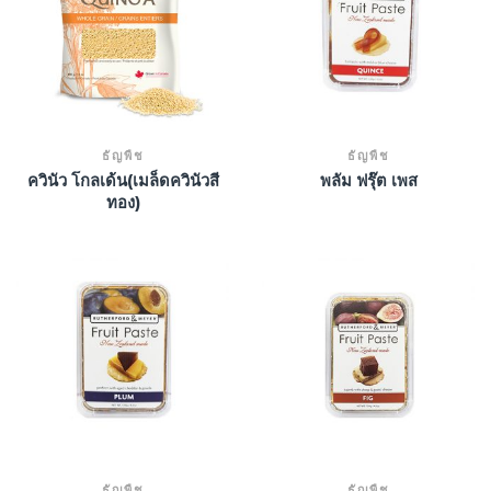
ธัญพืช
ธัญพืช
ควินัว โกลเด้น(เมล็ดควินัวสี
พลัม ฟรุ๊ต เพส
ทอง)
ธัญพืช
ธัญพืช