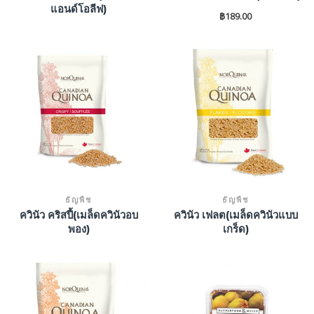
แอนด์โอลีฟ)
฿
189.00
ธัญพืช
ธัญพืช
ควินัว คริสปี้(เมล็ดควินัวอบ
ควินัว เฟลต(เมล็ดควินัวแบบ
พอง)
เกร็ด)