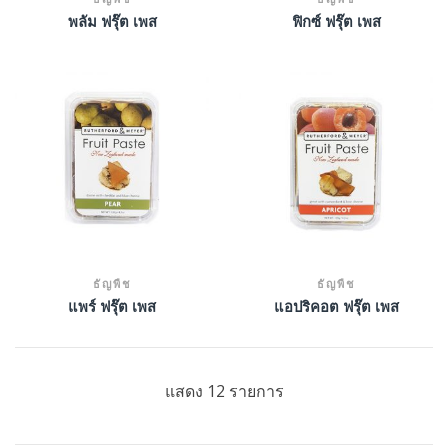
พลัม ฟรุ๊ต เพส
ฟิกซ์ ฟรุ๊ต เพส
ธัญพืช
ธัญพืช
แพร์ ฟรุ๊ต เพส
แอปริคอต ฟรุ๊ต เพส
แสดง 12 รายการ